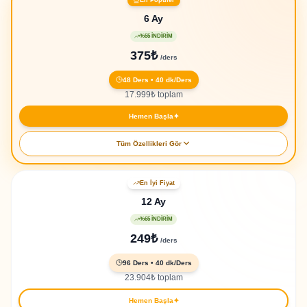
6 Ay
%55 İNDİRİM
375
₺
/
ders
48
Ders
• 40
dk/Ders
17.999
₺
toplam
Hemen Başla
✦
Tüm Özellikleri Gör
48 özel 1-1 ders
En İyi Fiyat
Her ders 40 dakika
12 Ay
1,920 toplam öğrenme dakikası
%65 İNDİRİM
5 Yapay Zeka aracına tam erişim
249
₺
/
ders
3.300+ pratik quiz
96
Ders
• 40
dk/Ders
Seviye tespit sınavı dahil
23.904
₺
toplam
Eğitim sertifikası
Hemen Başla
✦