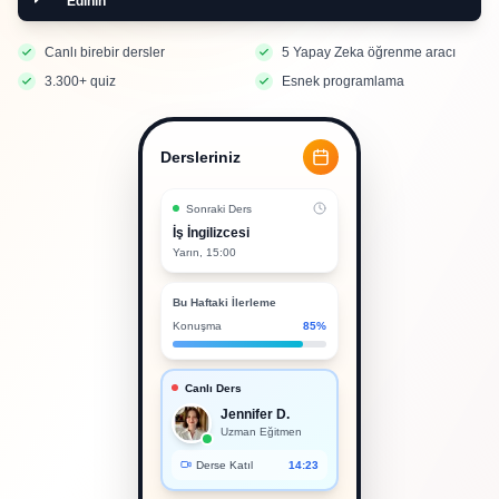
Edinin
Canlı birebir dersler
5 Yapay Zeka öğrenme aracı
3.300+ quiz
Esnek programlama
Dersleriniz
Sonraki Ders
İş İngilizcesi
Yarın, 15:00
Bu Haftaki İlerleme
Konuşma
85%
Canlı Ders
Jennifer D.
Uzman Eğitmen
Derse Katıl
14:23