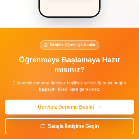
50.000+ Öğrenciye Katılın
Öğrenmeye Başlamaya Hazır
mısınız?
2 ücretsiz deneme dersiyle İngilizce yolculuğunuza bugün
başlayın. Kredi kartı gerekmez.
Ücretsiz Deneme Başlat
Satışla İletişime Geçin