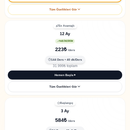
Tüm Özellikleri Gör
96 özel 1-1 ders
En Avantajlı
Her ders 40 dakika
12 Ay
3,840 toplam öğrenme dakikası
%65 İNDİRİM
5 Yapay Zeka aracına tam erişim
223
₺
/
ders
3.300+ pratik quiz
144
Ders
• 40
dk/Ders
Seviye tespit sınavı dahil
31.999
₺
toplam
Eğitim sertifikası
Hemen Başla
✦
Tüm Özellikleri Gör
144 özel 1-1 ders
Başlangıç
Her ders 40 dakika
3 Ay
5,760 toplam öğrenme dakikası
584
₺
/
ders
5 Yapay Zeka aracına tam erişim