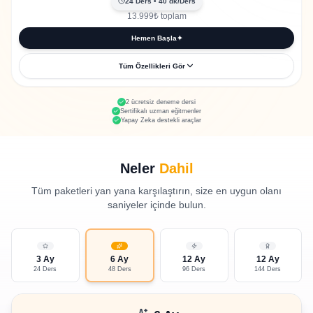
24
Ders
• 40
dk/Ders
3.300+ pratik quiz
13.999
₺
toplam
Seviye tespit sınavı dahil
Hemen Başla
✦
Eğitim sertifikası
Tüm Özellikleri Gör
24 özel 1-1 ders
2 ücretsiz deneme dersi
Sertifikalı uzman eğitmenler
Her ders 40 dakika
Yapay Zeka destekli araçlar
960 toplam öğrenme dakikası
5 Yapay Zeka aracına tam erişim
Neler
Dahil
3.300+ pratik quiz
Tüm paketleri yan yana karşılaştırın, size en uygun olanı
Seviye tespit sınavı dahil
saniyeler içinde bulun.
Eğitim sertifikası
3 Ay
6 Ay
12 Ay
12 Ay
24 Ders
48 Ders
96 Ders
144 Ders