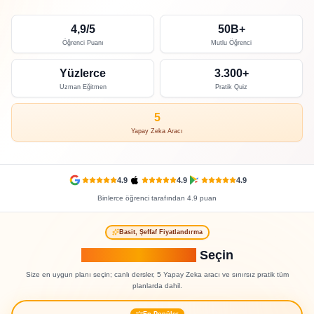
4,9/5
50B+
Öğrenci Puanı
Mutlu Öğrenci
Yüzlerce
3.300+
Uzman Eğitmen
Pratik Quiz
5
Yapay Zeka Aracı
4.9
4.9
4.9
Binlerce öğrenci tarafından 4.9 puan
Basit, Şeffaf Fiyatlandırma
Öğrenme Yolunuzu
Seçin
Size en uygun planı seçin; canlı dersler, 5 Yapay Zeka aracı ve sınırsız pratik tüm
planlarda dahil.
En Popüler