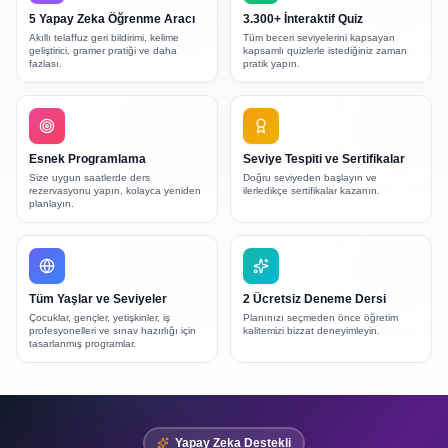
5 Yapay Zeka Öğrenme Aracı
3.300+ İnteraktif Quiz
Akıllı telaffuz geri bildirimi, kelime
Tüm beceri seviyelerini kapsayan
geliştirici, gramer pratiği ve daha
kapsamlı quizlerle istediğiniz zaman
fazlası.
pratik yapın.
Esnek Programlama
Seviye Tespiti ve Sertifikalar
Size uygun saatlerde ders
Doğru seviyeden başlayın ve
rezervasyonu yapın, kolayca yeniden
ilerledikçe sertifikalar kazanın.
planlayın.
Tüm Yaşlar ve Seviyeler
2 Ücretsiz Deneme Dersi
Çocuklar, gençler, yetişkinler, iş
Planınızı seçmeden önce öğretim
profesyonelleri ve sınav hazırlığı için
kalitemizi bizzat deneyimleyin.
tasarlanmış programlar.
Yapay Zeka Destekli