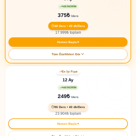
%55 İNDİRİM
375
₺
/
ders
48
Ders
• 40
dk/Ders
17.999
₺
toplam
Hemen Başla
✦
Tüm Özellikleri Gör
48 özel 1-1 ders
En İyi Fiyat
Her ders 40 dakika
12 Ay
1,920 toplam öğrenme dakikası
%65 İNDİRİM
5 Yapay Zeka aracına tam erişim
249
₺
/
ders
3.300+ pratik quiz
96
Ders
• 40
dk/Ders
Seviye tespit sınavı dahil
23.904
₺
toplam
Eğitim sertifikası
Hemen Başla
✦