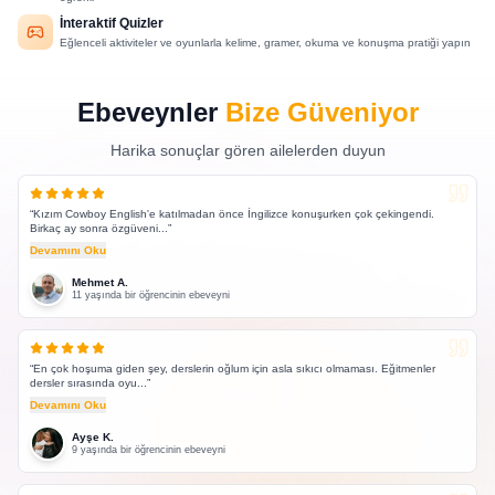
İnteraktif Quizler
Eğlenceli aktiviteler ve oyunlarla kelime, gramer, okuma ve konuşma pratiği yapın
Ebeveynler
Bize Güveniyor
Harika sonuçlar gören ailelerden duyun
“
Kızım Cowboy English'e katılmadan önce İngilizce konuşurken çok çekingendi.
Birkaç ay sonra özgüveni...
”
Devamını Oku
Mehmet A.
11 yaşında bir öğrencinin ebeveyni
“
En çok hoşuma giden şey, derslerin oğlum için asla sıkıcı olmaması. Eğitmenler
dersler sırasında oyu...
”
Devamını Oku
Ayşe K.
9 yaşında bir öğrencinin ebeveyni