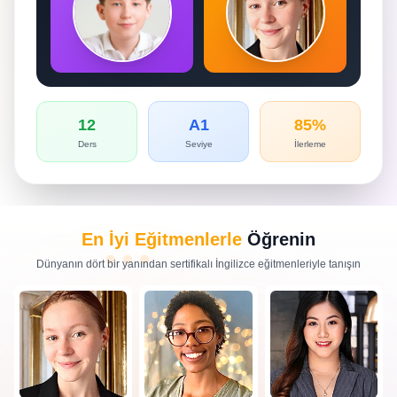
12
A1
85%
Ders
Seviye
İlerleme
En İyi Eğitmenlerle
Öğrenin
Dünyanın dört bir yanından sertifikalı İngilizce eğitmenleriyle tanışın