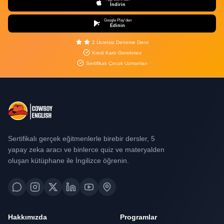
İndirin
Google Play'den
Edinin
2 Ücretsiz Deneme Dersi
Kredi Kartı Gerekmez
Sertifikalı Çocuk Uzmanları
Sertifikalı gerçek eğitmenlerle birebir dersler, 5
yapay zeka aracı ve binlerce quiz ve materyalden
oluşan kütüphane ile İngilizce öğrenin.
Hakkımızda
Programlar