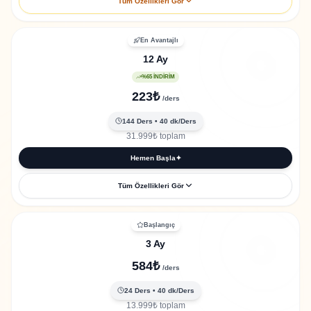
Tüm Özellikleri Gör
96 özel 1-1 ders
En Avantajlı
Her ders 40 dakika
12 Ay
3,840 toplam öğrenme dakikası
%65 İNDİRİM
5 Yapay Zeka aracına tam erişim
223
₺
/
ders
3.300+ pratik quiz
144
Ders
• 40
dk/Ders
Seviye tespit sınavı dahil
31.999
₺
toplam
Eğitim sertifikası
Hemen Başla
✦
Tüm Özellikleri Gör
144 özel 1-1 ders
Başlangıç
Her ders 40 dakika
3 Ay
5,760 toplam öğrenme dakikası
584
₺
/
ders
5 Yapay Zeka aracına tam erişim
24
Ders
• 40
dk/Ders
3.300+ pratik quiz
13.999
₺
toplam