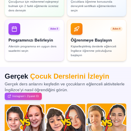
Çocuğunuz için mükemmel eşleşmeyi
Çocuklara öğretme konusunda
bulmak için 2 farklı eğitmenle ücretsiz
deneyimli sertifikalı eğitmenlerden
ders deneyin
seçin
Adım 3
Adım 4
Programınızı Belirleyin
Öğrenmeye Başlayın
Ailenizin programına en uygun ders
Kişiselleştirilmiş derslerle eğlenceli
saatlerini seçin
İngilizce öğrenme yolculuğuna
başlayın
Gerçek
Çocuk Derslerini İzleyin
Gerçek ders anlarını keşfedin ve çocukların eğlenceli aktivitelerle
İngilizce'yi nasıl öğrendiğini görün.
Instagram'ı Ziyaret Et