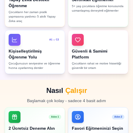
Öğrenme
5+ yaş çocuklara öğretme konusunda
uzmanlaşmış deneyimli eğitmenler
Çocukların her zaman pratik
yapmasına yardımcı 5 akıllı Yapay
Zeka araç
A1 → C2
Kişiselleştirilmiş
Güvenli & Samimi
Öğrenme Yolu
Platform
Çocuğunuzun seviyesine ve öğrenme
Çocukların rahat ve motive hissettiği
hızına uyarlanmış dersler
güvenilir bir ortam
Nasıl
Çalışır
Başlamak çok kolay - sadece 4 basit adım
Adım 1
Adım 2
2 Ücretsiz Deneme Alın
Favori Eğitmeninizi Seçin