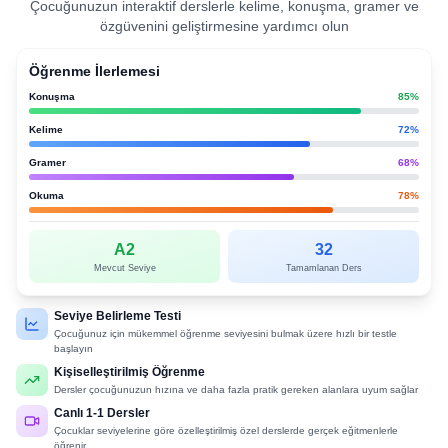
Çocuğunuzun interaktif derslerle kelime, konuşma, gramer ve
özgüvenini geliştirmesine yardımcı olun
Öğrenme İlerlemesi
Konuşma
85
%
Kelime
72
%
Gramer
68
%
Okuma
78
%
A2
32
Mevcut Seviye
Tamamlanan Ders
Seviye Belirleme Testi
Çocuğunuz için mükemmel öğrenme seviyesini bulmak üzere hızlı bir testle
başlayın
Kişiselleştirilmiş Öğrenme
Dersler çocuğunuzun hızına ve daha fazla pratik gereken alanlara uyum sağlar
Canlı 1-1 Dersler
Çocuklar seviyelerine göre özelleştirilmiş özel derslerde gerçek eğitmenlerle
öğrenir