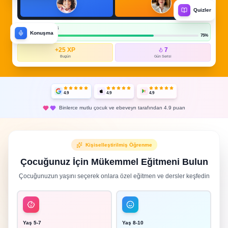
Quizler
Öğrenme İlerlemesi
Konuşma
75%
+25 XP
7
Bugün
Gün Serisi
4.9
4.9
4.9
Binlerce mutlu çocuk ve ebeveyn tarafından 4.9 puan
Kişiselleştirilmiş Öğrenme
Çocuğunuz İçin Mükemmel Eğitmeni Bulun
Çocuğunuzun yaşını seçerek onlara özel eğitmen ve dersler keşfedin
Yaş
5-7
Yaş
8-10