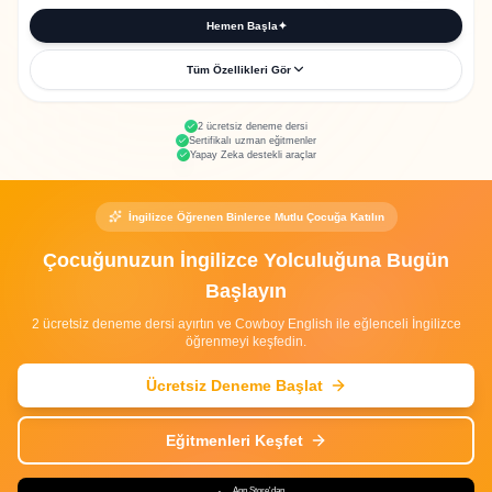
Seviye tespit sınavı dahil
Hemen Başla
✦
Eğitim sertifikası
Tüm Özellikleri Gör
24 özel 1-1 ders
2 ücretsiz deneme dersi
Sertifikalı uzman eğitmenler
Her ders 40 dakika
Yapay Zeka destekli araçlar
960 toplam öğrenme dakikası
5 Yapay Zeka aracına tam erişim
İngilizce Öğrenen Binlerce Mutlu Çocuğa Katılın
3.300+ pratik quiz
Çocuğunuzun İngilizce Yolculuğuna Bugün
Seviye tespit sınavı dahil
Başlayın
Eğitim sertifikası
2 ücretsiz deneme dersi ayırtın ve Cowboy English ile eğlenceli İngilizce
öğrenmeyi keşfedin.
Ücretsiz Deneme Başlat
Eğitmenleri Keşfet
App Store'dan