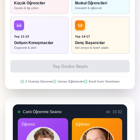
Küçük Öğrenciler
İlkokul Öğrencileri
Oyunlu & ilgi çekici
İnteraktif & eğlenceli
Yaş
11-13
Yaş
14-17
Gelişen Konuşmacılar
Genç Başarıcılar
Özgüvenli & aktif
İleri seviye & hedef odaklı
Yaş Grubu Seçin
2 Ücretsiz Deneme
Uzman Eğitmenler
Kredi Kartı Gerekmez
Canlı Öğrenme Seansı
15:32
Öğrenci
Eğitmen