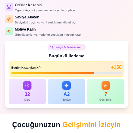
Ödüller Kazanın
Öğrendikçe XP puanları ve başarılar toplayın
Seviye Atlayın
Seviyeleri geçin ve yeni zorlukların kilidini açın
Motive Kalın
Günlük seriler ve hedefler çocukları meşgul tutar
Seviye 5 Tamamlandı!
Bugünkü İlerleme
+150
Bugün Kazanılan XP
32
A2
7
Ders
Seviye
Gün Serisi
Çocuğunuzun
Gelişimini İzleyin