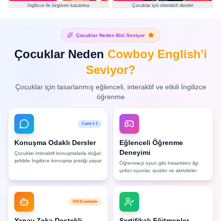
İngilizce ile özgüven kazanma
Çocuklar için interaktif dersler
Çocuklar Neden Bizi Seviyor
Çocuklar Neden
Cowboy English'i
Seviyor?
Çocuklar için tasarlanmış eğlenceli, interaktif ve etkili İngilizce
öğrenme
Canlı 1-1
Konuşma Odaklı Dersler
Eğlenceli Öğrenme
Deneyimi
Çocuklar interaktif konuşmalarla doğal
şekilde İngilizce konuşma pratiği yapar
Öğrenmeyi oyun gibi hissettiren ilgi
çekici oyunlar, quizler ve aktiviteler
7/24 Erişilebilir
Yapay Zeka Destekli
Sertifikalı Eğitmenler