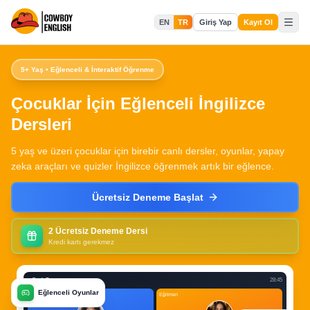
EN
TR
Giriş Yap
Kayıt Ol
5+ Yaş • Eğlenceli & İnteraktif Öğrenme
Çocuklar İçin Eğlenceli İngilizce
Dersleri
5 yaş ve üzeri çocuklar için birebir canlı dersler, oyunlar, yapay
zeka araçları ve quizler İngilizce öğrenmek artık bir eğlence.
Ücretsiz Deneme Başlat
2 Ücretsiz Deneme Dersi
Kredi kartı gerekmez
Canlı Ders
28:45
Eğlenceli Oyunlar
Öğrenci
Eğitmen