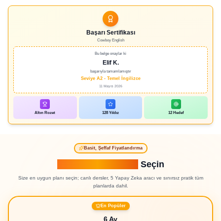
Başarı Sertifikası
Cowboy English
Bu belge onaylar ki
Elif K.
başarıyla tamamlamıştır
Seviye A2 - Temel İngilizce
11 Mayıs 2026
Altın Rozet
128 Yıldız
12 Hedef
Basit, Şeffaf Fiyatlandırma
Öğrenme Yolunuzu
Seçin
Size en uygun planı seçin; canlı dersler, 5 Yapay Zeka aracı ve sınırsız pratik tüm
planlarda dahil.
En Popüler
6 Ay