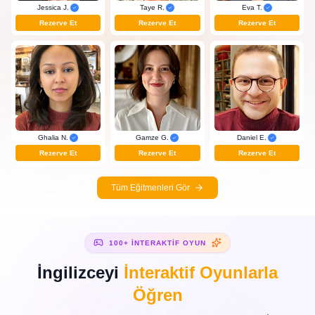
Jessica J.
Taye R.
Eva T.
Rezerve Et
Rezerve Et
Rezerve Et
Gamze G.
Ghalia N.
Daniel E.
Rezerve Et
Rezerve Et
Rezerve Et
Tüm Eğitmenleri Gör
100+ İNTERAKTIF OYUN
İngilizceyi
İnteraktif Oyunlarla
Öğren